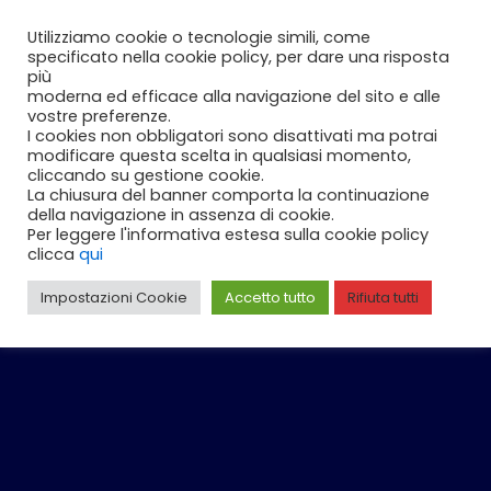
Vai
Carrello
0
Utilizziamo cookie o tecnologie simili, come
al
specificato nella cookie policy, per dare una risposta
contenuto
più
moderna ed efficace alla navigazione del sito e alle
vostre preferenze.
I cookies non obbligatori sono disattivati ma potrai
modificare questa scelta in qualsiasi momento,
cliccando su gestione cookie.
La chiusura del banner comporta la continuazione
della navigazione in assenza di cookie.
Per leggere l'informativa estesa sulla cookie policy
clicca
qui
Impostazioni Cookie
Accetto tutto
Rifiuta tutti