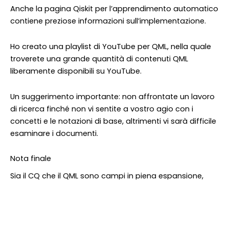
Anche la pagina Qiskit per l’apprendimento automatico
contiene preziose informazioni sull’implementazione.
Ho creato una playlist di YouTube per QML, nella quale
troverete una grande quantità di contenuti QML
liberamente disponibili su YouTube.
Un suggerimento importante: non affrontate un lavoro
di ricerca finché non vi sentite a vostro agio con i
concetti e le notazioni di base, altrimenti vi sarà difficile
esaminare i documenti.
Nota finale
Sia il CQ che il QML sono campi in piena espansione,
con molte aspettative e speranze a volte irragionevoli.
Ho cercato di condividere la mia esperienza e il viaggio
che ho fatto finora. Mi piacerebbe sentire i vostri
suggerimenti o se vi imbattete in altri contenuti o