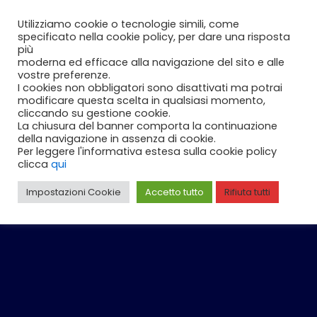
Vai
Carrello
0
Utilizziamo cookie o tecnologie simili, come
al
specificato nella cookie policy, per dare una risposta
contenuto
più
moderna ed efficace alla navigazione del sito e alle
vostre preferenze.
I cookies non obbligatori sono disattivati ma potrai
modificare questa scelta in qualsiasi momento,
cliccando su gestione cookie.
La chiusura del banner comporta la continuazione
della navigazione in assenza di cookie.
Per leggere l'informativa estesa sulla cookie policy
clicca
qui
Impostazioni Cookie
Accetto tutto
Rifiuta tutti