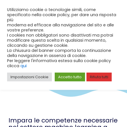
Vai
Carrello
0
Utilizziamo cookie o tecnologie simili, come
al
specificato nella cookie policy, per dare una risposta
contenuto
più
moderna ed efficace alla navigazione del sito e alle
vostre preferenze.
DLI x STUDENTI
I cookies non obbligatori sono disattivati ma potrai
modificare questa scelta in qualsiasi momento,
cliccando su gestione cookie.
La chiusura del banner comporta la continuazione
🎁 Risparmia il 50% sui corsi singoli e il 30% sulle
della navigazione in assenza di cookie.
specializzazioni!
Per leggere l'informativa estesa sulla cookie policy
clicca
qui
Non perdere l'opportunità di acquisire le competenze più
richieste nel mondo del lavoro per studenti: scegli un corso e
Impostazioni Cookie
Accetto tutto
Rifiuta tutti
scopri come raggiungere il successo nella tua carriera!
Impara le competenze necessarie