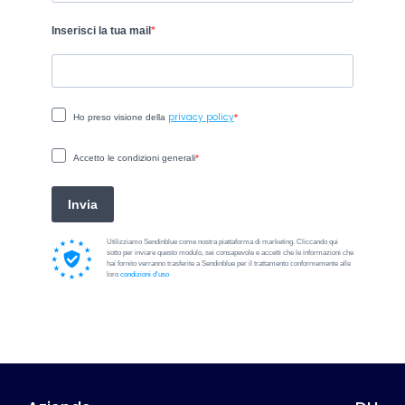
Inserisci la tua mail
privacy policy
Ho preso visione della
Accetto le condizioni generali
Invia
Utilizziamo Sendinblue come nostra piattaforma di marketing. Cliccando qui
sotto per inviare questo modulo, sei consapevole e accetti che le informazioni che
hai fornito verranno trasferite a Sendinblue per il trattamento conformemente alle
loro
condizioni d'uso