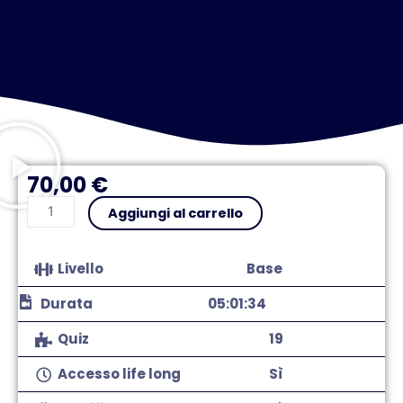
70,00
€
Antiriciclaggio
Aggiungi al carrello
(AML)
quantità
Livello
Base
Durata
05:01:34
Quiz
19
Accesso life long
Sì