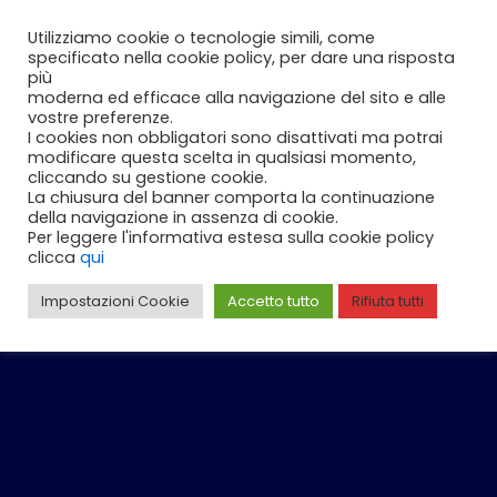
Vai
Carrello
0
Utilizziamo cookie o tecnologie simili, come
al
specificato nella cookie policy, per dare una risposta
contenuto
più
moderna ed efficace alla navigazione del sito e alle
vostre preferenze.
I cookies non obbligatori sono disattivati ma potrai
modificare questa scelta in qualsiasi momento,
cliccando su gestione cookie.
La chiusura del banner comporta la continuazione
della navigazione in assenza di cookie.
Per leggere l'informativa estesa sulla cookie policy
clicca
qui
Impostazioni Cookie
Accetto tutto
Rifiuta tutti