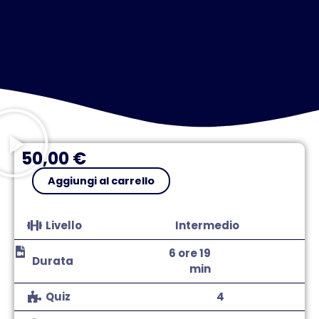
50,00
€
Pytorch
Aggiungi al carrello
quantità
Livello
Intermedio
6 ore 19
Durata
min
Quiz
4