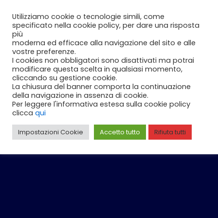
Vai
Carrello
0
Utilizziamo cookie o tecnologie simili, come
al
specificato nella cookie policy, per dare una risposta
contenuto
più
moderna ed efficace alla navigazione del sito e alle
vostre preferenze.
I cookies non obbligatori sono disattivati ma potrai
modificare questa scelta in qualsiasi momento,
cliccando su gestione cookie.
La chiusura del banner comporta la continuazione
della navigazione in assenza di cookie.
Per leggere l'informativa estesa sulla cookie policy
clicca
qui
Impostazioni Cookie
Accetto tutto
Rifiuta tutti