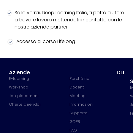
Se lo vorrai, Deep Learning Italia, ti potrà aiutare
a trovare lavoro mettendoti in contatto con le
nostre aziende partner.
Accesso al corso Lifelong
Aziende
DLI
E-learning
Perché noi
S
Workshop
Docenti
E
Job placement
Meet up
W
Offerte aziendali
Informazioni
J
Supporto
P
GDPR
FAQ