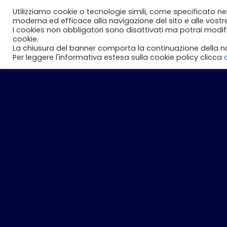
Vai
Utilizziamo cookie o tecnologie simili, come specificato ne
Perché noi
Studenti
Aziend
al
moderna ed efficace alla navigazione del sito e alle vostr
I cookies non obbligatori sono disattivati ma potrai modi
contenuto
cookie.
La chiusura del banner comporta la continuazione della na
Per leggere l'informativa estesa sulla cookie policy clicca