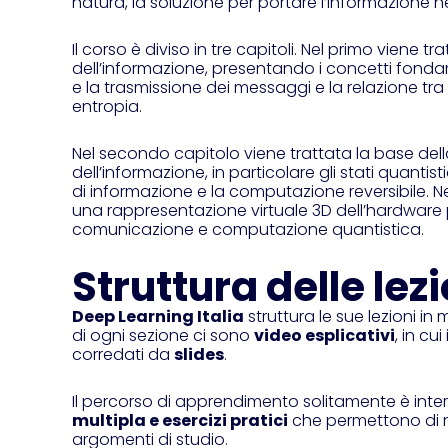
natura, la soluzione per portare l’informazione ne
Il corso è diviso in tre capitoli. Nel primo viene tr
dell’informazione, presentando i concetti fond
e la trasmissione dei messaggi e la relazione t
entropia.
Nel secondo capitolo viene trattata la base dell
dell’informazione, in particolare gli stati quantisti
di informazione e la computazione reversibile. N
una rappresentazione virtuale 3D dell’hardware pe
comunicazione e computazione quantistica.
Struttura delle lezi
Deep Learning Italia
struttura le sue lezioni in
di ogni sezione ci sono
video esplicativi
, in cu
corredati da
slides
.
Il percorso di apprendimento solitamente è inte
multipla e esercizi pratici
che permettono di m
argomenti di studio.