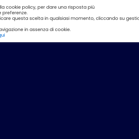
lla cookie policy, per dare una risposta più
e
Inizia con DLI
Corsi
Il Mio Account
e preferenze.
ficare questa scelta in qualsiasi momento, cliccando su gesti
vigazione in assenza di cookie.
qui