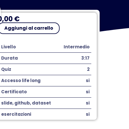
0,00
€
antum
Aggiungi al carrello
formation
eory
Livello
Intermedio
antità
Durata
3:17
Quiz
2
Accesso life long
si
Certificato
si
slide, github, dataset
si
esercitazioni
si