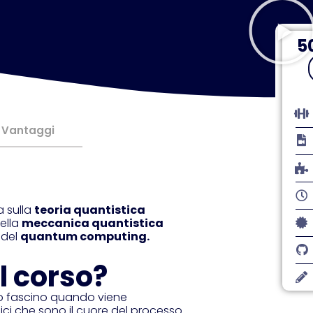
5
Qu
In
Th
qu
Vantaggi
a sulla
teoria quantistica
ella
meccanica quantistica
 del
quantum computing.
l corso?
uo fascino quando viene
gici che sono il cuore del processo