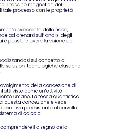
ne. Il fascino magnetico del
 tale processo con le proprietà
nte svincolato dalla fisica,
 ad arenarsi sull’ analisi degli
 è possibile avere la visione del
focalizzandosi sul concetto di
lle soluzioni tecnologiche classiche
.
ravolgimento della concezione di
atti vista come un’attività
mento umano. La teoria quantistica
ori di questa concezione e vede
primitiva preesistente al cervello
istema di calcolo.
 comprendere il disegno della