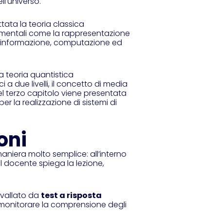
ll’universo.
attata la teoria classica
amentali come la rappresentazione
ra informazione, computazione ed
a teoria quantistica
ci a due livelli, il concetto di media
el terzo capitolo viene presentata
r la realizzazione di sistemi di
oni
 maniera molto semplice: all’interno
i il docente spiega la lezione,
rvallato da
test a risposta
onitorare la comprensione degli