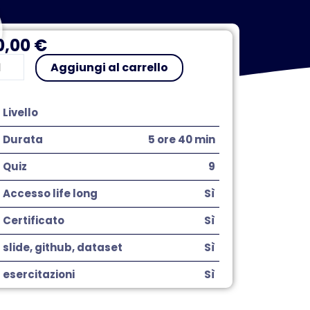
0,00
€
I
Aggiungi al carrello
n
ap
Livello
antità
Durata
5 ore 40 min
Quiz
9
Accesso life long
Sì
Certificato
Sì
slide, github, dataset
Sì
esercitazioni
Sì