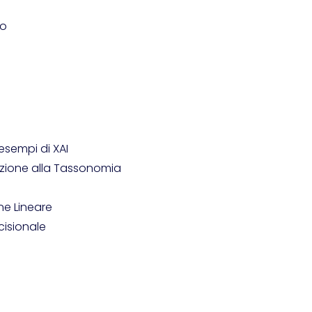
vo
esempi di XAI
duzione alla Tassonomia
one Lineare
cisionale