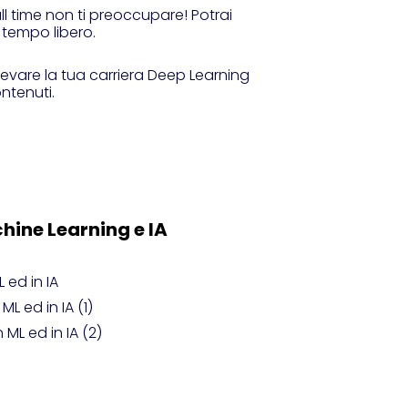
ull time non ti preoccupare! Potrai
 tempo libero.
evare la tua carriera Deep Learning
ontenuti.
chine Learning e IA
L ed in IA
 ML ed in IA (1)
n ML ed in IA (2)