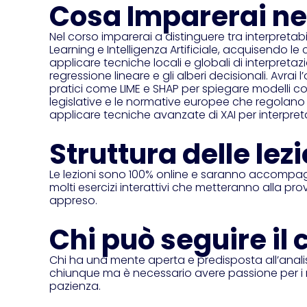
Cosa Imparerai ne
Nel corso imparerai a distinguere tra interpretabi
Learning e Intelligenza Artificiale, acquisendo 
applicare tecniche locali e globali di interpretaz
regressione lineare e gli alberi decisionali. Avrai 
pratici come LIME e SHAP per spiegare modelli co
legislative e le normative europee che regolano l’
applicare tecniche avanzate di XAI per interpretar
Struttura delle lezi
Le lezioni sono 100% online e saranno accompagn
molti esercizi interattivi che metteranno alla prov
appreso.
Chi può seguire il 
Chi ha una mente aperta e predisposta all’analisi
chiunque ma è necessario avere passione per i nu
pazienza.