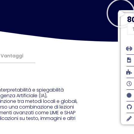
8
XA
co
Sh
qu
Vantaggi
erpretabilità e spiegabilità
genza Artificiale (IA),
zione tra metodi locali e globali,
verso una combinazione di lezioni
rumenti avanzati come LIME e SHAP
icazioni su testo, immagini e altri