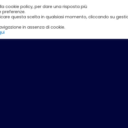
lla cookie policy, per dare una risposta più
e
Inizia con DLI
Corsi
Il Mio Account
e preferenze.
ficare questa scelta in qualsiasi momento, cliccando su gesti
vigazione in assenza di cookie.
qui