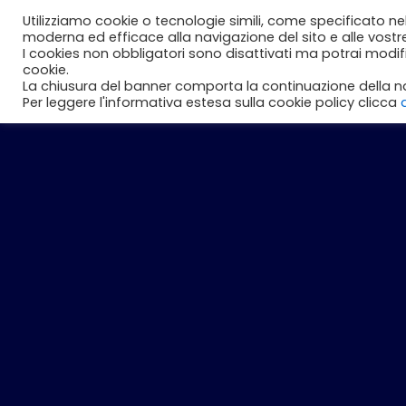
Vai
Utilizziamo cookie o tecnologie simili, come specificato ne
Perché noi
Studenti
Aziend
al
moderna ed efficace alla navigazione del sito e alle vostr
I cookies non obbligatori sono disattivati ma potrai modi
contenuto
cookie.
La chiusura del banner comporta la continuazione della na
Per leggere l'informativa estesa sulla cookie policy clicca