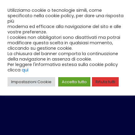
Vai
Carrello
0
Utilizziamo cookie o tecnologie simili, come
al
specificato nella cookie policy, per dare una risposta
contenuto
più
moderna ed efficace alla navigazione del sito e alle
vostre preferenze.
I cookies non obbligatori sono disattivati ma potrai
modificare questa scelta in qualsiasi momento,
cliccando su gestione cookie.
La chiusura del banner comporta la continuazione
della navigazione in assenza di cookie.
Per leggere l'informativa estesa sulla cookie policy
clicca
qui
Impostazioni Cookie
Accetto tutto
Rifiuta tutti