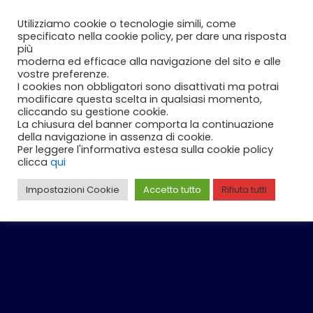
Vai
Carrello
0
Utilizziamo cookie o tecnologie simili, come
al
specificato nella cookie policy, per dare una risposta
contenuto
più
moderna ed efficace alla navigazione del sito e alle
vostre preferenze.
I cookies non obbligatori sono disattivati ma potrai
modificare questa scelta in qualsiasi momento,
cliccando su gestione cookie.
La chiusura del banner comporta la continuazione
della navigazione in assenza di cookie.
Per leggere l'informativa estesa sulla cookie policy
clicca
qui
Impostazioni Cookie
Accetto tutto
Rifiuta tutti