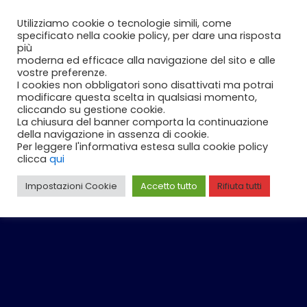
Vai
Carrello
0
Utilizziamo cookie o tecnologie simili, come
al
specificato nella cookie policy, per dare una risposta
contenuto
più
moderna ed efficace alla navigazione del sito e alle
vostre preferenze.
I cookies non obbligatori sono disattivati ma potrai
modificare questa scelta in qualsiasi momento,
cliccando su gestione cookie.
La chiusura del banner comporta la continuazione
della navigazione in assenza di cookie.
Per leggere l'informativa estesa sulla cookie policy
clicca
qui
Impostazioni Cookie
Accetto tutto
Rifiuta tutti