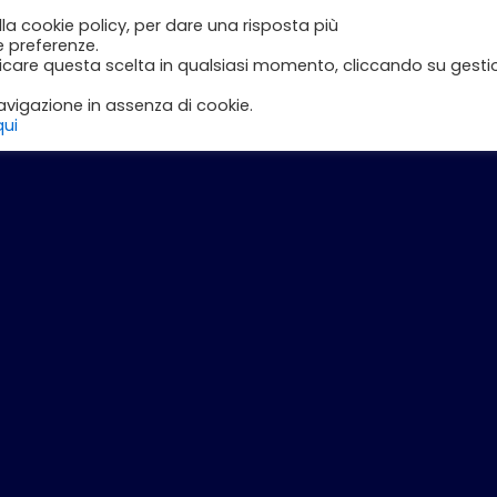
lla cookie policy, per dare una risposta più
e
Inizia con DLI
Corsi
Il Mio Account
e preferenze.
ficare questa scelta in qualsiasi momento, cliccando su gesti
vigazione in assenza di cookie.
qui