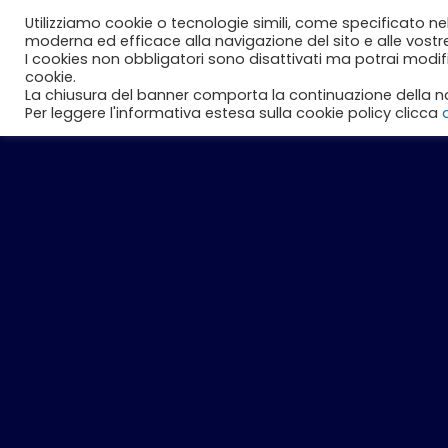
Vai
Utilizziamo cookie o tecnologie simili, come specificato ne
Perché noi
Studenti
Aziend
al
moderna ed efficace alla navigazione del sito e alle vostr
I cookies non obbligatori sono disattivati ma potrai modi
contenuto
cookie.
La chiusura del banner comporta la continuazione della na
Per leggere l'informativa estesa sulla cookie policy clicca