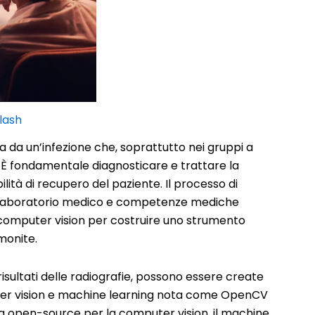
lash
 da un’infezione che, soprattutto nei gruppi a
. È fondamentale diagnosticare e trattare la
lità di recupero del paziente. Il processo di
di laboratorio medico e competenze mediche
a computer vision per costruire uno strumento
lmonite.
 risultati delle radiografie, possono essere create
uter vision e machine learning nota come OpenCV
 open-source per la computer vision, il machine