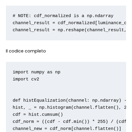
# NOTE: cdf_normalized is a np.ndarray

channel_result = cdf_normalized[luminance_cha
channel_result = np.reshape(channel_result, 
Il codice completo
import numpy as np

import cv2

def histEqualization(channel: np.ndarray) -> 
hist, _ = np.histogram(channel.flatten(), 256
cdf = hist.cumsum()

cdf_norm = ((cdf - cdf.min()) * 255) / (cdf.m
channel_new = cdf_norm[channel.flatten()]
