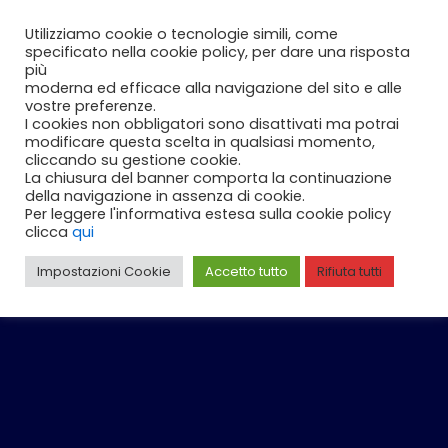
Vai
Carrello
0
Utilizziamo cookie o tecnologie simili, come
al
specificato nella cookie policy, per dare una risposta
contenuto
più
moderna ed efficace alla navigazione del sito e alle
vostre preferenze.
I cookies non obbligatori sono disattivati ma potrai
modificare questa scelta in qualsiasi momento,
cliccando su gestione cookie.
La chiusura del banner comporta la continuazione
della navigazione in assenza di cookie.
Per leggere l'informativa estesa sulla cookie policy
clicca
qui
Impostazioni Cookie
Accetto tutto
Rifiuta tutti