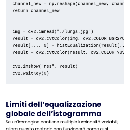
channel_new = np.reshape(channel_new, channel
return channel_new

img = cv2.imread("./lungs.jpg")

result = cv2.cvtColor(img, cv2.COLOR_BGR2YUV)
result[..., 0] = histEqualization(result[...,
result = cv2.cvtColor(result, cv2.COLOR_YUV2B
cv2.imshow("res", result)

cv2.waitKey(0)
Limiti dell’equalizzazione
globale dell’istogramma
Se un’immagine contiene multiple luminosità variabili,
allora questo metodo non funzionerà come ci si