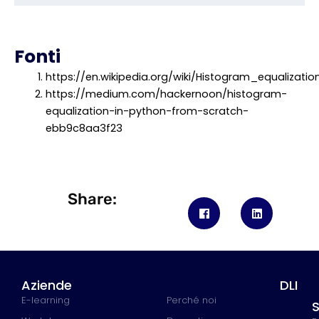
Fonti
https://en.wikipedia.org/wiki/Histogram_equalizatio
https://medium.com/hackernoon/histogram-
equalization-in-python-from-scratch-
ebb9c8aa3f23
Share:
Aziende
DLI
E-learning
Perché noi
S