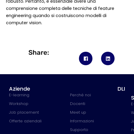
robusto. Pertanto, è essenziale avere una
comprensione completa delle tecniche di feature
engineering quando si costruiscono modelli di
computer vision.
Share:
Aziende
DLI
E-learning
Perché noi
S
Workshop
Docenti
E
Job placement
Meet up
W
Offerte aziendali
Informazioni
J
Supporto
P