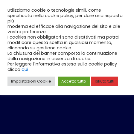
Vai
Carrello
0
Utilizziamo cookie o tecnologie simili, come
al
specificato nella cookie policy, per dare una risposta
contenuto
più
moderna ed efficace alla navigazione del sito e alle
vostre preferenze.
I cookies non obbligatori sono disattivati ma potrai
modificare questa scelta in qualsiasi momento,
cliccando su gestione cookie.
La chiusura del banner comporta la continuazione
della navigazione in assenza di cookie.
Per leggere l'informativa estesa sulla cookie policy
clicca
qui
Impostazioni Cookie
Accetto tutto
Rifiuta tutti