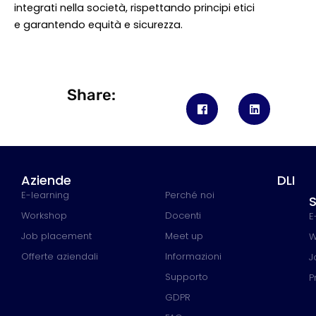
integrati nella società, rispettando principi etici
e garantendo equità e sicurezza.
Share:
Aziende
DLI
E-learning
Perché noi
S
Workshop
Docenti
E
Job placement
Meet up
W
Offerte aziendali
Informazioni
J
Supporto
P
GDPR