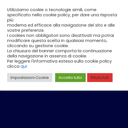
Vai
Carrello
0
Utilizziamo cookie o tecnologie simili, come
al
specificato nella cookie policy, per dare una risposta
contenuto
più
moderna ed efficace alla navigazione del sito e alle
vostre preferenze.
I cookies non obbligatori sono disattivati ma potrai
modificare questa scelta in qualsiasi momento,
cliccando su gestione cookie.
La chiusura del banner comporta la continuazione
della navigazione in assenza di cookie.
Per leggere l'informativa estesa sulla cookie policy
clicca
qui
Impostazioni Cookie
Accetto tutto
Rifiuta tutti