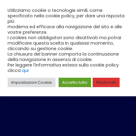
Vai
Carrello
0
Utilizziamo cookie o tecnologie simili, come
al
specificato nella cookie policy, per dare una risposta
contenuto
più
moderna ed efficace alla navigazione del sito e alle
vostre preferenze.
I cookies non obbligatori sono disattivati ma potrai
modificare questa scelta in qualsiasi momento,
cliccando su gestione cookie.
La chiusura del banner comporta la continuazione
della navigazione in assenza di cookie.
Per leggere l'informativa estesa sulla cookie policy
clicca
qui
Impostazioni Cookie
Accetto tutto
Rifiuta tutti