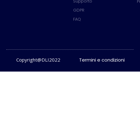
Supporto
P
GDPR
FAQ
Copyright@DLI2022
Termini e condizioni