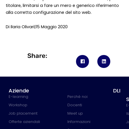
titolare, limitarsi a fare un mero e generico riferimento
alla corretta configurazione del sito web.
Di Ilaria Olivari|15 Maggio 2020
Share:
Aziende
DLI
E-learning
Perché noi
S
Workshop
Docenti
E
Job placement
Meet up
W
Offerte aziendali
Informazioni
J