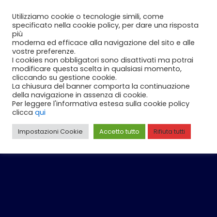
Vai
Carrello
0
Utilizziamo cookie o tecnologie simili, come
al
specificato nella cookie policy, per dare una risposta
contenuto
più
moderna ed efficace alla navigazione del sito e alle
vostre preferenze.
I cookies non obbligatori sono disattivati ma potrai
modificare questa scelta in qualsiasi momento,
cliccando su gestione cookie.
La chiusura del banner comporta la continuazione
della navigazione in assenza di cookie.
Per leggere l'informativa estesa sulla cookie policy
clicca
qui
Impostazioni Cookie
Accetto tutto
Rifiuta tutti