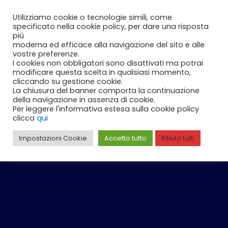
Vai
Carrello
0
Utilizziamo cookie o tecnologie simili, come
al
specificato nella cookie policy, per dare una risposta
contenuto
più
moderna ed efficace alla navigazione del sito e alle
vostre preferenze.
I cookies non obbligatori sono disattivati ma potrai
modificare questa scelta in qualsiasi momento,
cliccando su gestione cookie.
La chiusura del banner comporta la continuazione
della navigazione in assenza di cookie.
Per leggere l'informativa estesa sulla cookie policy
clicca
qui
Impostazioni Cookie
Accetto tutto
Rifiuta tutti