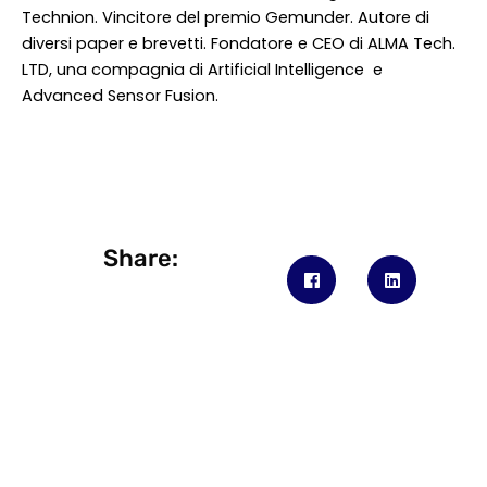
Technion. Vincitore del premio Gemunder. Autore di
diversi paper e brevetti. Fondatore e CEO di ALMA Tech.
LTD, una compagnia di Artificial Intelligence e
Advanced Sensor Fusion.
Share:
Aziende
DLI
E-learning
Perché noi
S
Workshop
Docenti
E
Job placement
Meet up
W