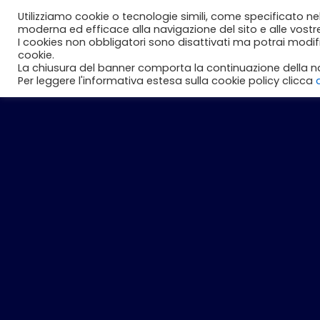
Vai
Utilizziamo cookie o tecnologie simili, come specificato ne
Perché noi
Studenti
Aziend
al
moderna ed efficace alla navigazione del sito e alle vostr
I cookies non obbligatori sono disattivati ma potrai modi
contenuto
cookie.
La chiusura del banner comporta la continuazione della na
Per leggere l'informativa estesa sulla cookie policy clicca