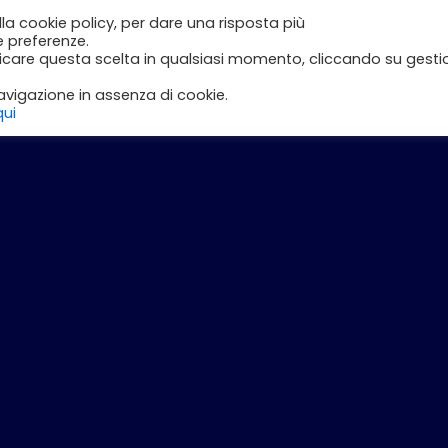
lla cookie policy, per dare una risposta più
e
Inizia con DLI
Corsi
Il Mio Account
e preferenze.
ficare questa scelta in qualsiasi momento, cliccando su gesti
vigazione in assenza di cookie.
qui