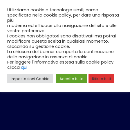
Vai
Carrello
0
Utilizziamo cookie o tecnologie simili, come
al
specificato nella cookie policy, per dare una risposta
contenuto
più
moderna ed efficace alla navigazione del sito e alle
vostre preferenze.
I cookies non obbligatori sono disattivati ma potrai
modificare questa scelta in qualsiasi momento,
cliccando su gestione cookie.
La chiusura del banner comporta la continuazione
della navigazione in assenza di cookie.
Per leggere l'informativa estesa sulla cookie policy
clicca
qui
Impostazioni Cookie
Accetto tutto
Rifiuta tutti