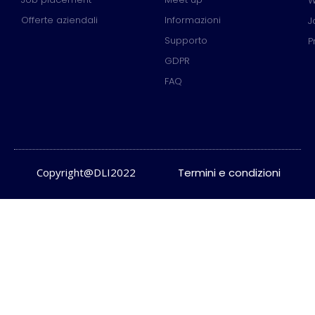
W
Offerte aziendali
Informazioni
J
Supporto
P
GDPR
FAQ
Copyright@DLI2022
Termini e condizioni