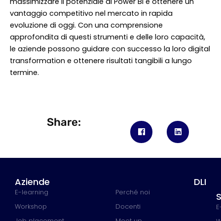
massimizzare il potenziale di Power BI e ottenere un
vantaggio competitivo nel mercato in rapida
evoluzione di oggi. Con una comprensione
approfondita di questi strumenti e delle loro capacità,
le aziende possono guidare con successo la loro digital
transformation e ottenere risultati tangibili a lungo
termine.
Share:
Aziende
DLI
E-learning
Perché noi
S
Workshop
Docenti
E
Job placement
Meet up