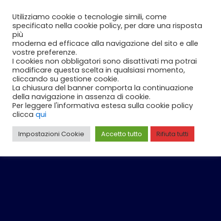
Vai
Carrello
0
Utilizziamo cookie o tecnologie simili, come
al
specificato nella cookie policy, per dare una risposta
contenuto
più
moderna ed efficace alla navigazione del sito e alle
vostre preferenze.
I cookies non obbligatori sono disattivati ma potrai
modificare questa scelta in qualsiasi momento,
cliccando su gestione cookie.
La chiusura del banner comporta la continuazione
della navigazione in assenza di cookie.
Per leggere l'informativa estesa sulla cookie policy
clicca
qui
Impostazioni Cookie
Accetto tutto
Rifiuta tutti