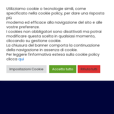
Vai
Carrello
0
Utilizziamo cookie o tecnologie simili, come
al
specificato nella cookie policy, per dare una risposta
contenuto
più
moderna ed efficace alla navigazione del sito e alle
vostre preferenze.
I cookies non obbligatori sono disattivati ma potrai
modificare questa scelta in qualsiasi momento,
cliccando su gestione cookie.
La chiusura del banner comporta la continuazione
della navigazione in assenza di cookie.
Per leggere l'informativa estesa sulla cookie policy
clicca
qui
Impostazioni Cookie
Accetto tutto
Rifiuta tutti