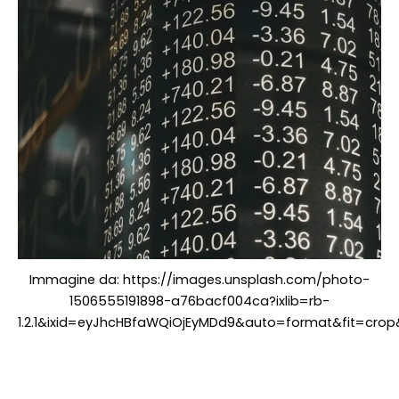
Immagine da: https://images.unsplash.com/photo-
1506555191898-a76bacf004ca?ixlib=rb-
1.2.1&ixid=eyJhcHBfaWQiOjEyMDd9&auto=format&fit=cr