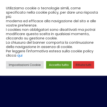
Vai
Carrello
0
Utilizziamo cookie o tecnologie simili, come
al
specificato nella cookie policy, per dare una risposta
contenuto
più
moderna ed efficace alla navigazione del sito e alle
vostre preferenze.
I cookies non obbligatori sono disattivati ma potrai
modificare questa scelta in qualsiasi momento,
cliccando su gestione cookie.
La chiusura del banner comporta la continuazione
della navigazione in assenza di cookie.
Per leggere l'informativa estesa sulla cookie policy
clicca
qui
Impostazioni Cookie
Accetto tutto
Rifiuta tutti