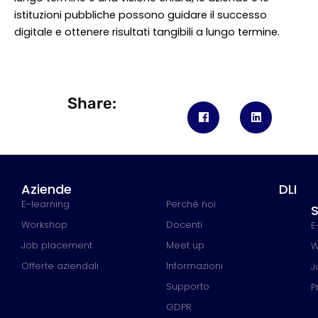
istituzioni pubbliche possono guidare il successo
digitale e ottenere risultati tangibili a lungo termine.
Share:
Aziende
DLI
E-learning
Perché noi
S
Workshop
Docenti
E
Job placement
Meet up
W
Offerte aziendali
Informazioni
J
Supporto
P
GDPR