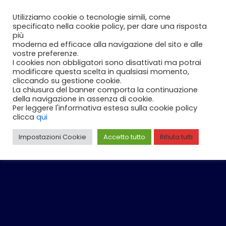
Vai
Carrello
0
Utilizziamo cookie o tecnologie simili, come
al
specificato nella cookie policy, per dare una risposta
contenuto
più
moderna ed efficace alla navigazione del sito e alle
vostre preferenze.
I cookies non obbligatori sono disattivati ma potrai
modificare questa scelta in qualsiasi momento,
cliccando su gestione cookie.
La chiusura del banner comporta la continuazione
della navigazione in assenza di cookie.
Per leggere l'informativa estesa sulla cookie policy
clicca
qui
Impostazioni Cookie
Accetto tutto
Rifiuta tutti