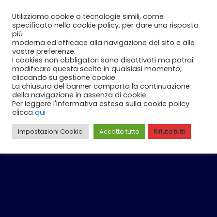
Vai
Carrello
0
Utilizziamo cookie o tecnologie simili, come
al
specificato nella cookie policy, per dare una risposta
contenuto
più
moderna ed efficace alla navigazione del sito e alle
vostre preferenze.
I cookies non obbligatori sono disattivati ma potrai
modificare questa scelta in qualsiasi momento,
cliccando su gestione cookie.
La chiusura del banner comporta la continuazione
della navigazione in assenza di cookie.
Per leggere l'informativa estesa sulla cookie policy
clicca
qui
Impostazioni Cookie
Accetto tutto
Rifiuta tutti