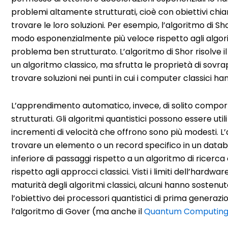
problemi altamente strutturati, cioè con obiettivi chiari
trovare le loro soluzioni. Per esempio, l’algoritmo di Sho
modo esponenzialmente più veloce rispetto agli algorit
problema ben strutturato. L’algoritmo di Shor risolve i
un algoritmo classico, ma sfrutta le proprietà di sov
trovare soluzioni nei punti in cui i computer classici han
L’apprendimento automatico, invece, di solito comporta 
strutturati. Gli algoritmi quantistici possono essere util
incrementi di velocità che offrono sono più modesti. L’
trovare un elemento o un record specifico in un data
inferiore di passaggi rispetto a un algoritmo di ricerca
rispetto agli approcci classici. Visti i limiti dell’hardw
maturità degli algoritmi classici, alcuni hanno sosten
l’obiettivo dei processori quantistici di prima generazi
l’algoritmo di Gover (ma anche il
Quantum Computin