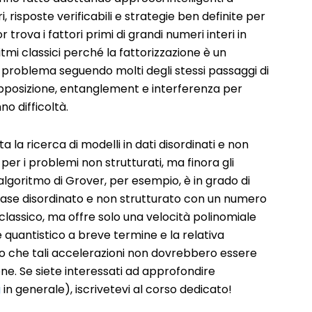
, risposte verificabili e strategie ben definite per
r trova i fattori primi di grandi numeri interi in
mi classici perché la fattorizzazione è un
l problema seguendo molti degli stessi passaggi di
rapposizione, entanglement e interferenza per
no difficoltà.
la ricerca di modelli in dati disordinati e non
i per i problemi non strutturati, ma finora gli
algoritmo di Grover, per esempio, è in grado di
base disordinato e non strutturato con un numero
 classico, ma offre solo una velocità polinomiale
are quantistico a breve termine e la relativa
uto che tali accelerazioni non dovrebbero essere
one. Se siete interessati ad approfondire
g
in generale), iscrivetevi al corso dedicato!