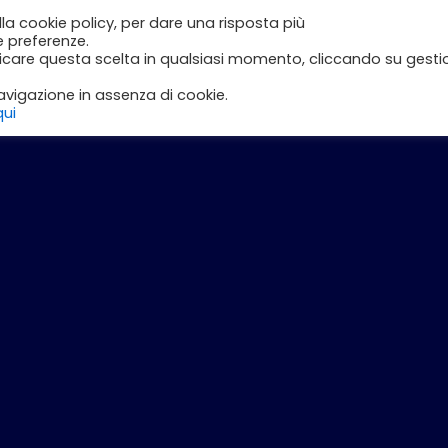
lla cookie policy, per dare una risposta più
e
Inizia con DLI
Corsi
Il Mio Account
e preferenze.
ficare questa scelta in qualsiasi momento, cliccando su gesti
vigazione in assenza di cookie.
qui