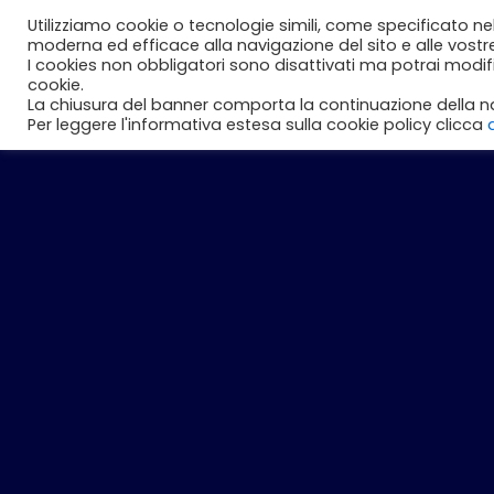
Vai
Utilizziamo cookie o tecnologie simili, come specificato ne
Perché noi
Studenti
Aziend
al
moderna ed efficace alla navigazione del sito e alle vostr
I cookies non obbligatori sono disattivati ma potrai modi
contenuto
cookie.
La chiusura del banner comporta la continuazione della na
Per leggere l'informativa estesa sulla cookie policy clicca