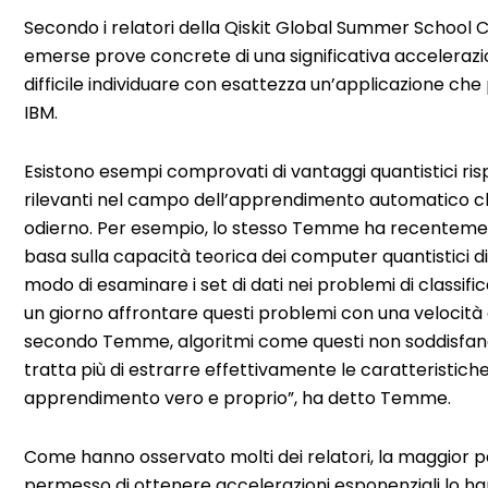
Secondo i relatori della Qiskit Global Summer Schoo
emerse prove concrete di una significativa accelerazio
difficile individuare con esattezza un’applicazione che
IBM.
Esistono esempi comprovati di vantaggi quantistici ris
rilevanti nel campo dell’apprendimento automatico ch
odierno. Per esempio, lo stesso Temme ha recentement
basa sulla capacità teorica dei computer quantistici di 
modo di esaminare i set di dati nei problemi di classifi
un giorno affrontare questi problemi con una velocità 
secondo Temme, algoritmi come questi non soddisfano la
tratta più di estrarre effettivamente le caratteristiche 
apprendimento vero e proprio”, ha detto Temme.
Come hanno osservato molti dei relatori, la maggior pa
permesso di ottenere accelerazioni esponenziali lo ha