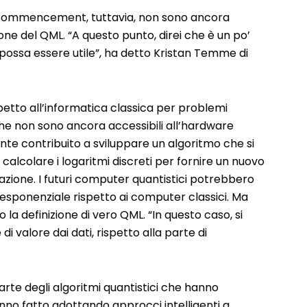
l Commencement, tuttavia, non sono ancora
ne del QML. “A questo punto, direi che è un po’
 possa essere utile”, ha detto Kristan Temme di
petto all’informatica classica per problemi
e non sono ancora accessibili all’hardware
e contribuito a sviluppare un algoritmo che si
calcolare i logaritmi discreti per fornire un nuovo
cazione. I futuri computer quantistici potrebbero
esponenziale rispetto ai computer classici. Ma
 definizione di vero QML. “In questo caso, si
di valore dai dati, rispetto alla parte di
rte degli algoritmi quantistici che hanno
nno fatto adottando approcci intelligenti a