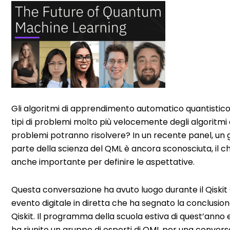
Gli algoritmi di apprendimento automatico quantistico 
tipi di problemi molto più velocemente degli algoritmi
problemi potranno risolvere? In un recente panel, un g
parte della scienza del QML è ancora sconosciuta, il c
anche importante per definire le aspettative.
Questa conversazione ha avuto luogo durante il Qis
evento digitale in diretta che ha segnato la conclusion
Qiskit. Il programma della scuola estiva di quest’anno 
ha riunito un gruppo di esperti di QML per una conversa